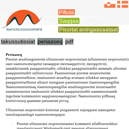
Pilluta
2016-imi kommunini kisitsisit pingaarnerit,
Saqqaa
ulluunerani neqeroorutit
Pisortat aningaasaataat
takussutissiat
periaaseq
pdf