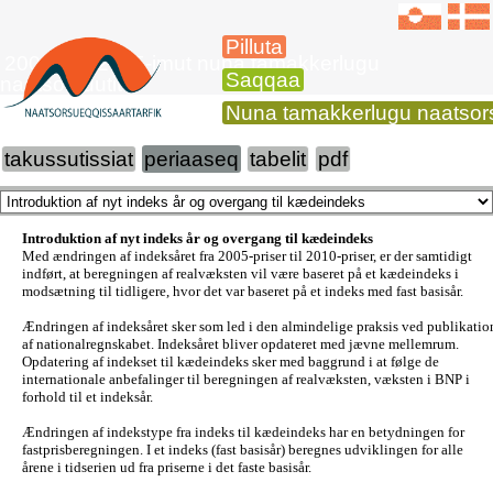
Pilluta
2006-imit 2015-imut nuna tamakkerlugu
Saqqaa
naatsorsuutit
Nuna tamakkerlugu naatsors
takussutissiat
periaaseq
tabelit
pdf