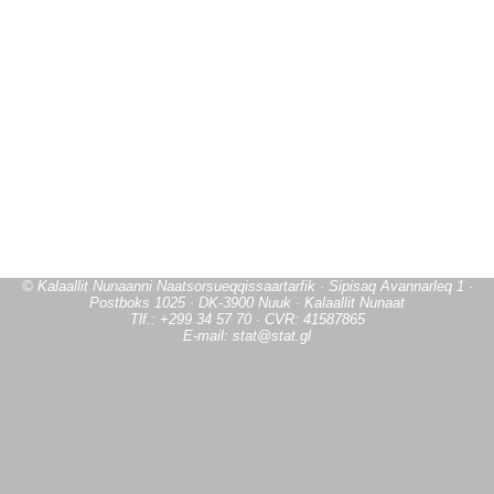
© Kalaallit Nunaanni Naatsorsueqqissaartarfik · Sipisaq Avannarleq 1 ·
Postboks 1025 · DK-3900 Nuuk · Kalaallit Nunaat
Tlf.: +299 34 57 70 · CVR: 41587865
E-mail: stat@stat.gl