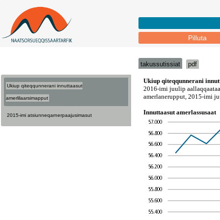
Pilluta
takussutissiat
pdf
Ukiup qiteqqunnerani innuttaasut
amerlilaarsimapput
2015-imi atsiunneqarnerpaajusimasut