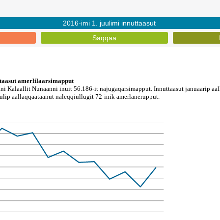
2016-imi 1. juulimi innuttaasut
Saqqaa