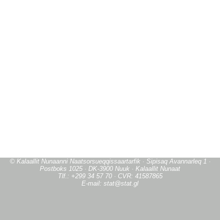
© Kalaallit Nunaanni Naatsorsueqqissaartarfik · Sipisaq Avannarleq 1 ·
Postboks 1025 · DK-3900 Nuuk · Kalaallit Nunaat
Tlf.: +299 34 57 70 · CVR: 41587865
E-mail: stat@stat.gl