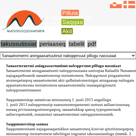
Pilluta
2015-imi 1. juulimi sanaartornermut
Saqqaa
aningaasartuutinut naleqqersuut
Akit
takussutissiat
periaaseq
tabelit
pdf