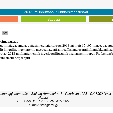
2013-imi innuttaasut ilinniarsimassusaat
Saqqaa
Il
pdf
orsueqqissaartarfik · Sipisaq Avannarleq 1 · Postboks 1025 · DK-3900 Nuuk · 
Nunaat
Tlf.: +299 34 57 70 · CVR: 41587865
E-mail: stat@stat.gl