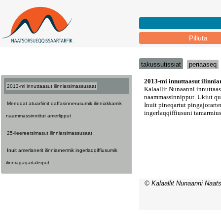
Pilluta
takussutissiat
periaaseq
2013-mi innuttaasut ilinniarsimassusaat
Meeqqat atuarfiinit qaffasinnerusumik ilinniakkamik
naammassinnittut amerlipput
25-ileereersimasut ilinniarsimassusaat
Inuit amerlanerit ilinniarnermik ingerlaqqiffiusumik
ilinniagaqartalerput
© Kalaallit Nunaanni Naats