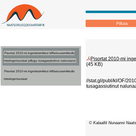
Pilluta
Pisortat 2010-mi ingerlatsinikkut kiffartuussinikkullu
Pisortat 2010-mi inge
missingersuutaat pillugu tusagassiutinut nalunaarut
(45 KB)
Pisortat 2010-mi ingerlatsinikkut kiffartuussinikkullu
missingersuutaat
//stat.gl/publ/kl/OF/201
tusagassiutinut nalunaa
© Kalaallit Nunaanni Naats