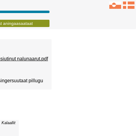
at aningaasaataat
ssiutinut nalunaarut.pdf
singersuutaat pillugu
Kalaallit