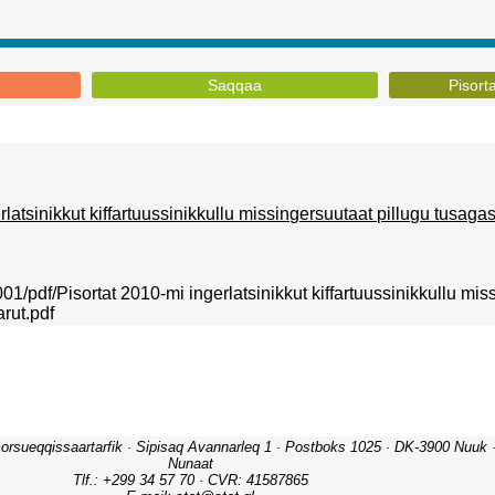
Saqqaa
Pisort
rlatsinikkut kiffartuussinikkullu missingersuutaat pillugu tusaga
001/pdf/Pisortat 2010-mi ingerlatsinikkut kiffartuussinikkullu mis
rut.pdf
orsueqqissaartarfik · Sipisaq Avannarleq 1 · Postboks 1025 · DK-3900 Nuuk · 
Nunaat
Tlf.: +299 34 57 70 · CVR: 41587865