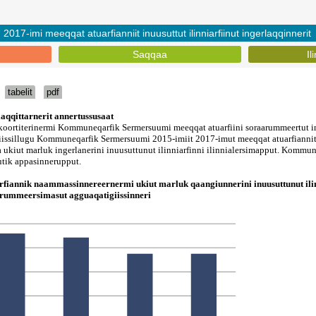
2017-imi meeqqat atuarfianniit inuusuttut ilinniarfiinut ingerlaqqinnerit
Saqqaa
Il
tabelit
pdf