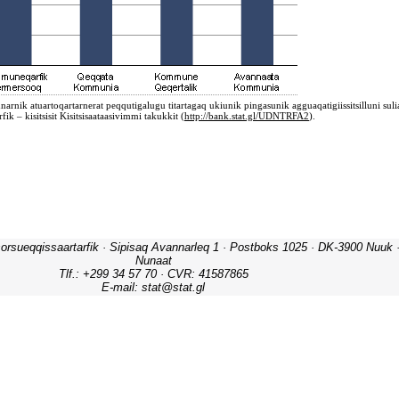
orsueqqissaartarfik · Sipisaq Avannarleq 1 · Postboks 1025 · DK-3900 Nuuk · 
Nunaat
Tlf.: +299 34 57 70 · CVR: 41587865
E-mail: stat@stat.gl