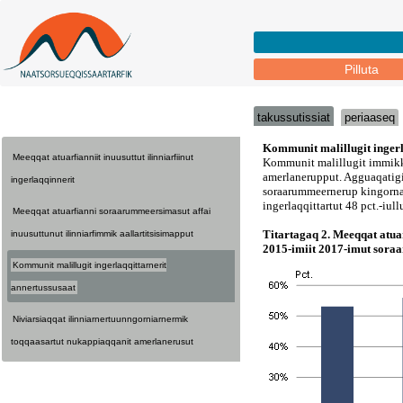
Pilluta
takussutissiat
periaaseq
Meeqqat atuarfianniit inuusuttut ilinniarfiinut
ingerlaqqinnerit
Meeqqat atuarfianni soraarummeersimasut affai
inuusuttunut ilinniarfimmik aallartitsisimapput
Kommunit malillugit ingerlaqqittarnerit
annertussusaat
Niviarsiaqqat ilinniarnertuunngorniarnermik
toqqaasartut nukappiaqqanit amerlanerusut