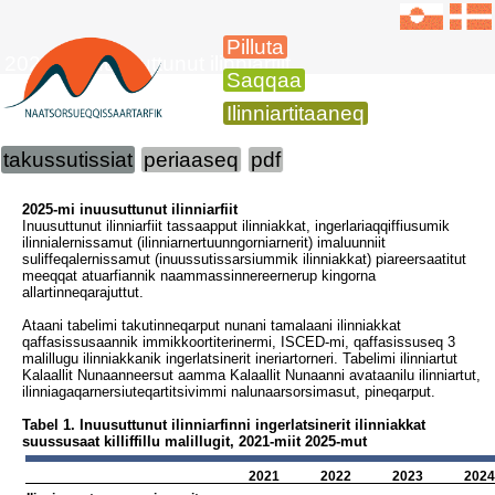
Pilluta
2025-mi inuusuttunut ilinniarfiit
Saqqaa
Ilinniartitaaneq
takussutissiat
periaaseq
pdf