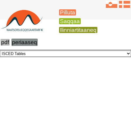
Pilluta
Saqqaa
Ilinniartitaaneq
pdf
periaaseq