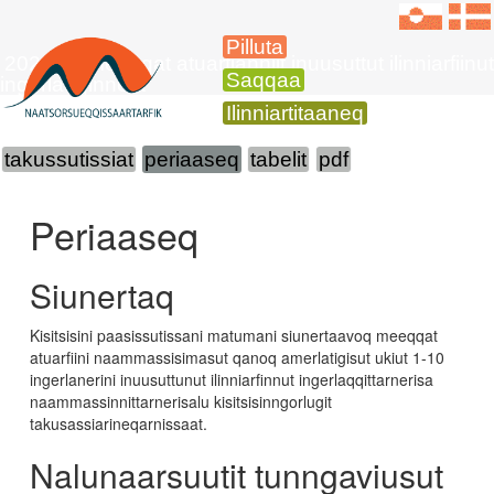
Pilluta
2021-mi meeqqat atuarfianniit inuusuttut ilinniarfiinut
Saqqaa
ingerlaqqinnerit
Ilinniartitaaneq
takussutissiat
periaaseq
tabelit
pdf