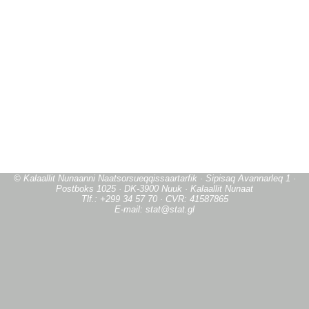
© Kalaallit Nunaanni Naatsorsueqqissaartarfik · Sipisaq Avannarleq 1 ·
Postboks 1025 · DK-3900 Nuuk · Kalaallit Nunaat
Tlf.: +299 34 57 70 · CVR: 41587865
E-mail: stat@stat.gl