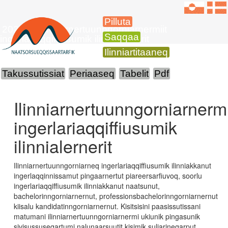
Pilluta
2023-mi ilinniarnertuunngorniarnermiit
Saqqaa
ingerlariaqqiffiusumik ilinnialernerit
Ilinniartitaaneq
Takussutissiat
Periaaseq
Tabelit
Pdf