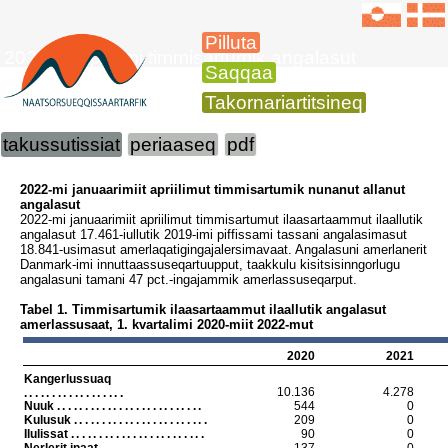
Pilluta
2022-mi apriilimi timmisartumik angalasut
Saqqaa
Takornariartitsineq
takussutissiat
periaaseq
pdf