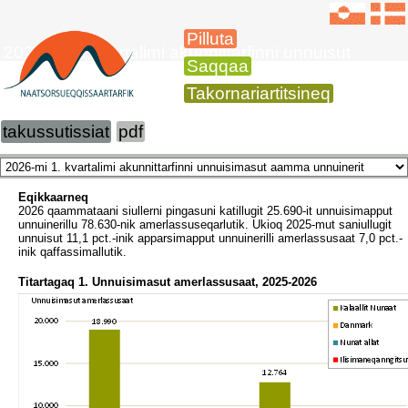
Pilluta
2026-mi 1. kvartalimi akunnittarfinni unnuisut
Saqqaa
Takornariartitsineq
takussutissiat
pdf