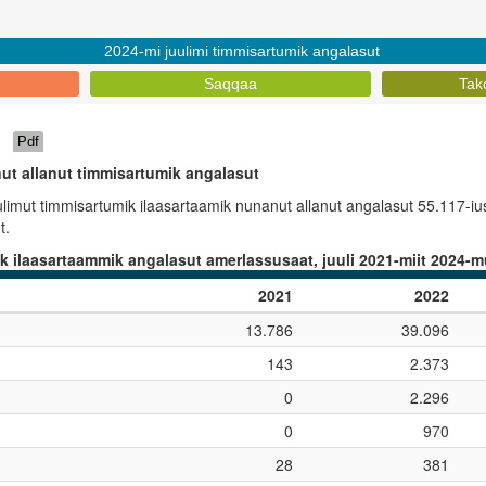
2024-mi juulimi timmisartumik angalasut
Saqqaa
Tako
Pdf