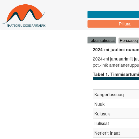
Pilluta
Takussutissiat
Periaaseq