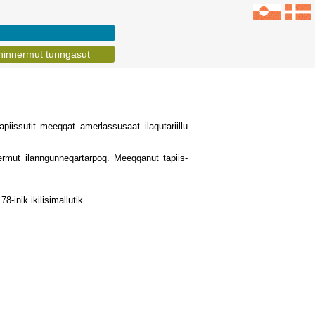
ninnermut tunngasut