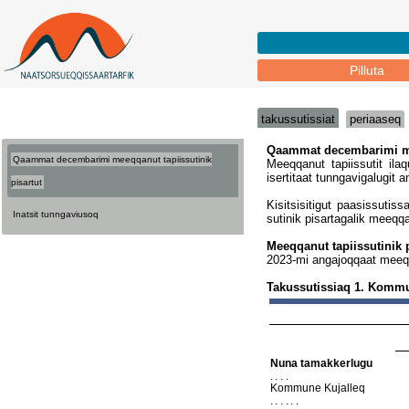
Pilluta
takussutissiat
periaaseq
Qaammat decembarimi meeqqanut tapiissutinik
pisartut
Inatsit tunngaviusoq