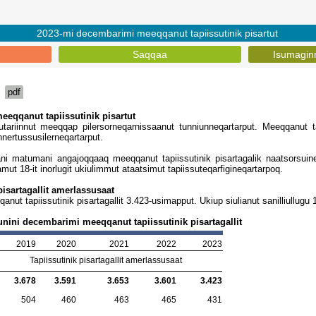
2023-mi decembarimi meeqqanut tapiissutinik pisartut
Saqqaa
Isumagin
pdf