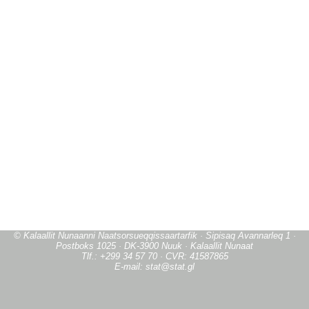
© Kalaallit Nunaanni Naatsorsueqqissaartarfik · Sipisaq Avannarleq 1 ·
Postboks 1025 · DK-3900 Nuuk · Kalaallit Nunaat
Tlf.: +299 34 57 70 · CVR: 41587865
E-mail: stat@stat.gl