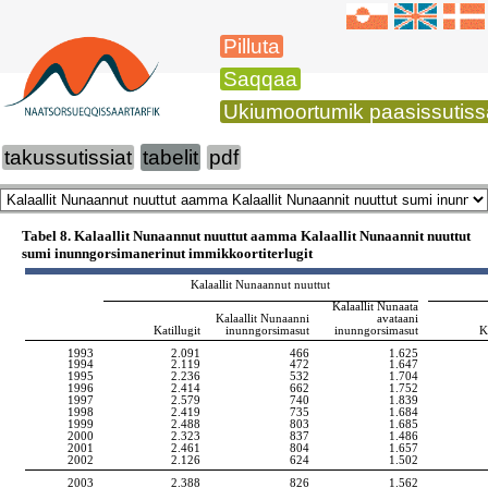
Pilluta
Saqqaa
Ukiumoortumik paasissutiss
takussutissiat
tabelit
pdf