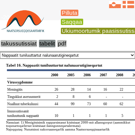
Pilluta
-2015
Saqqaa
Ukiumoortumik paasissutiss
takussutissiat
tabelit
pdf