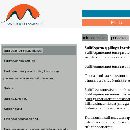
Pilluta
takussutissiat
periaaseq
Suliffeqarneq pillugu inatsisit
Suliffeqarnermi kattuffiit
Suliffeqarnermi pissutsit pillugit kisitsisitigut
paasissutissanik naatsumik nassuiaat
Sulineq
Suliffissaaleqineq
Sulisinnaasut
Piginnaanngorsaqqinneq
Sulinermi ajoqusernerit aamma sullivinni pissutsit