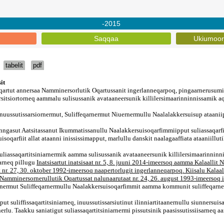
-2015
Saqqaa
Ukiumoort
tabelit
pdf