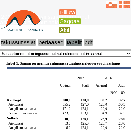
Pilluta
2017-imi 1. juulimi sanaartornermut
Saqqaa
aningaasartuutinut naleqqersuut
Akit
takussutissiat
periaaseq
tabelit
pdf