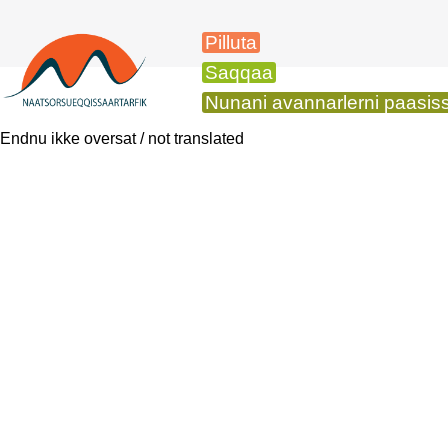
Pilluta
Saqqaa
Nunani avannarlerni paasissut
Endnu ikke oversat / not translated