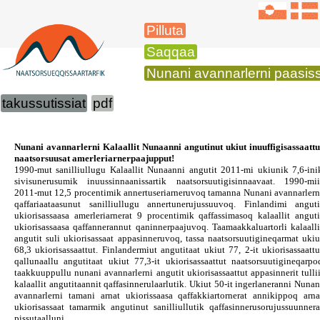
Pilluta
Saqqaa
Nunani avannarlerni paasissut
takussutissiat
pdf