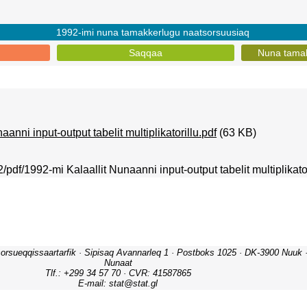
1992-imi nuna tamakkerlugu naatsorsuusiaq
Saqqaa
Nuna tamak
anni input-output tabelit multiplikatorillu.pdf
(63 KB)
2/pdf/1992-mi Kalaallit Nunaanni input-output tabelit multiplikator
orsueqqissaartarfik · Sipisaq Avannarleq 1 · Postboks 1025 · DK-3900 Nuuk · 
Nunaat
Tlf.: +299 34 57 70 · CVR: 41587865
E-mail: stat@stat.gl