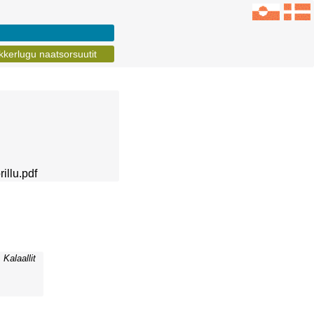
kerlugu naatsorsuutit
illu.pdf
Kalaallit