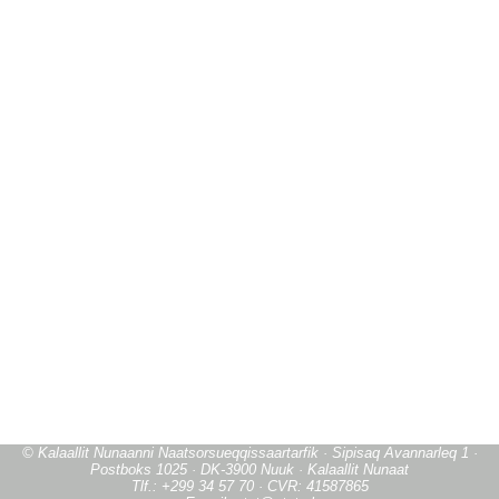
© Kalaallit Nunaanni Naatsorsueqqissaartarfik · Sipisaq Avannarleq 1 ·
Postboks 1025 · DK-3900 Nuuk · Kalaallit Nunaat
Tlf.: +299 34 57 70 · CVR: 41587865