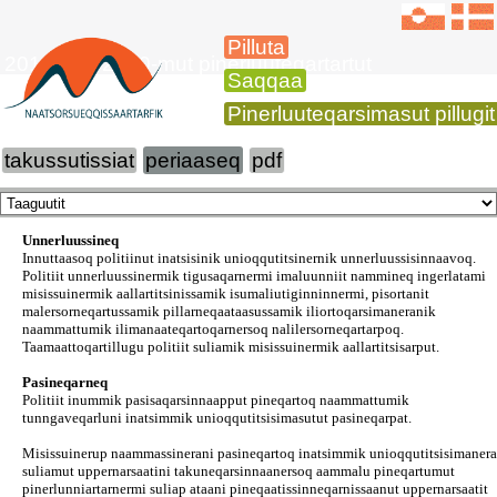
Pilluta
2016-imiit 2020-mut pinerluuteqartartut
Saqqaa
Pinerluuteqarsimasut pillugit k
takussutissiat
periaaseq
pdf