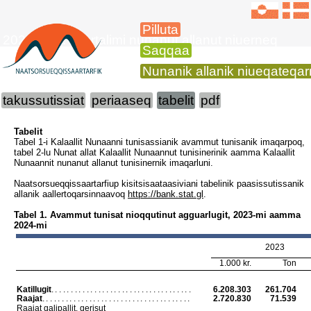
Pilluta
2024-mi 4. kvartalimi nunanut allanut niuerneq
Saqqaa
Nunanik allanik niueqateqa
takussutissiat
periaaseq
tabelit
pdf