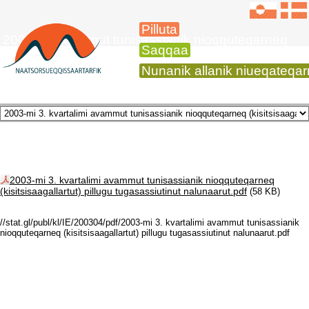
Pilluta
2003-mi avammut tunisassianik nioqquteqarneq
Saqqaa
Nunanik allanik niueqateqa
2003-mi 3. kvartalimi avammut tunisassianik nioqquteqarneq
(kisitsisaagallartut) pillugu tugasassiutinut nalunaarut.pdf
(58 KB)
//stat.gl/publ/kl/IE/200304/pdf/2003-mi 3. kvartalimi avammut tunisassianik
nioqquteqarneq (kisitsisaagallartut) pillugu tugasassiutinut nalunaarut.pdf