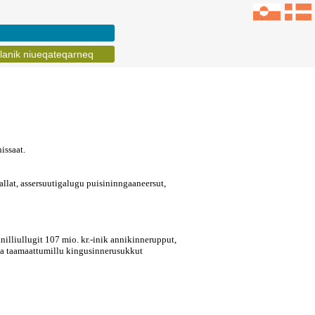
lanik niueqateqarneq