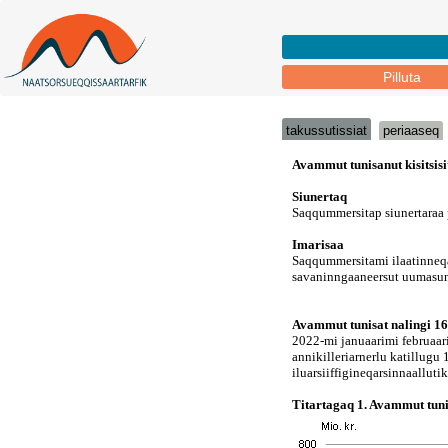
Pilluta
takussutissiat
periaaseq