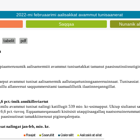
2022-mi februaarimi aalisakkat avammut tunisaanerat
Saqqaa
Nunanik al
tabelit
pdf