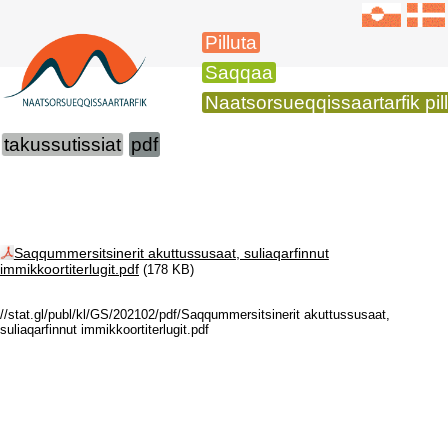
Pilluta
Saqqaa
Naatsorsueqqissaartarfik pil
takussutissiat
pdf
Saqqummersitsinerit akuttussusaat, suliaqarfinnut
immikkoortiterlugit.pdf
(178 KB)
//stat.gl/publ/kl/GS/202102/pdf/Saqqummersitsinerit akuttussusaat,
suliaqarfinnut immikkoortiterlugit.pdf