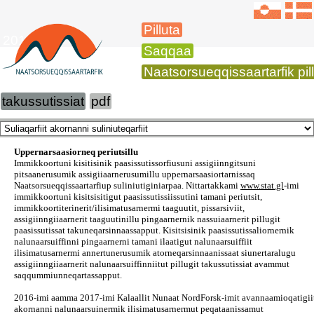
Pilluta
2017
Saqqaa
Naatsorsueqqissaartarfik pil
takussutissiat
pdf