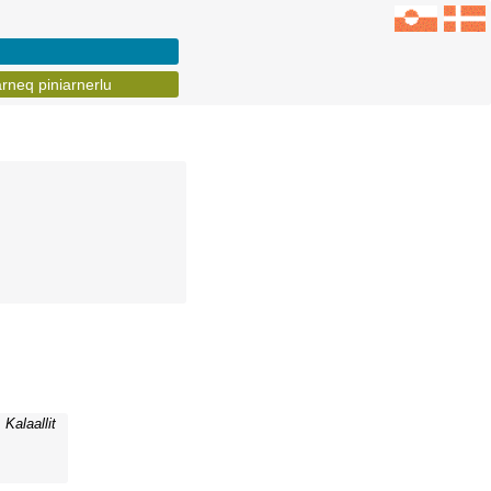
arneq piniarnerlu
Kalaallit