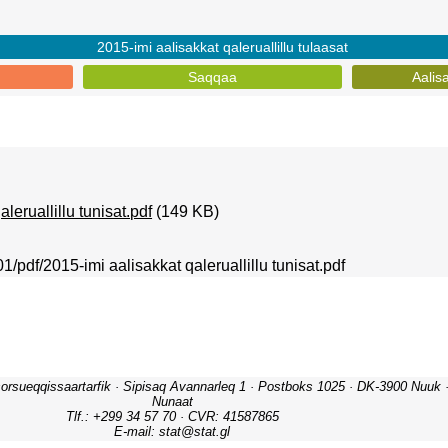
2015-imi aalisakkat qaleruallillu tulaasat
Saqqaa
Aalis
leruallillu tunisat.pdf
(149 KB)
601/pdf/2015-imi aalisakkat qaleruallillu tunisat.pdf
orsueqqissaartarfik · Sipisaq Avannarleq 1 · Postboks 1025 · DK-3900 Nuuk · 
Nunaat
Tlf.: +299 34 57 70 · CVR: 41587865
E-mail: stat@stat.gl