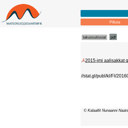
Pilluta
takussutissiat
pdf
2015-imi aalisakkat qa
//stat.gl/publ/kl/FI/201
© Kalaallit Nunaanni Naats