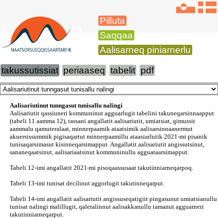
Pilluta
2021-mi aalisarneq
Saqqaa
Aalisarneq piniarnerlu
takussutissiat
periaaseq
tabelit
pdf