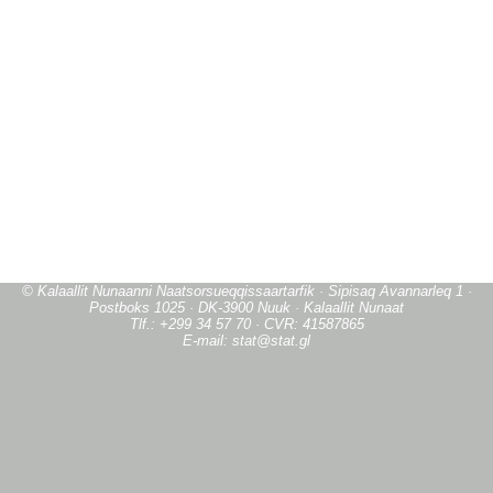
© Kalaallit Nunaanni Naatsorsueqqissaartarfik · Sipisaq Avannarleq 1 ·
Postboks 1025 · DK-3900 Nuuk · Kalaallit Nunaat
Tlf.: +299 34 57 70 · CVR: 41587865
E-mail: stat@stat.gl