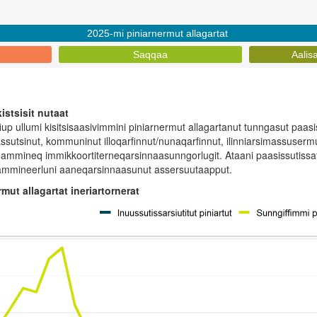
2025-mi piniarnermut allagartat
Saqqaa
Aalis