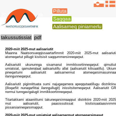
Pilluta
2025-mi aalisariutit
Saqqaa
Aalisarneq piniarnerlu
takussutissiat
pdf