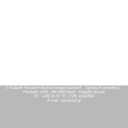
© Kalaallit Nunaanni Naatsorsueqqissaartarfik · Sipisaq Avannarleq 1 ·
Postboks 1025 · DK-3900 Nuuk · Kalaallit Nunaat
Tlf.: +299 34 57 70 · CVR: 41587865
E-mail: stat@stat.gl