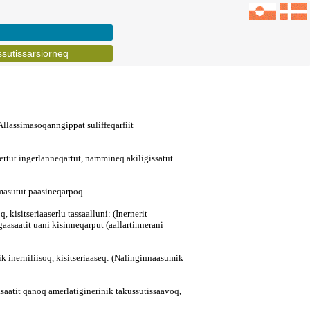
ssutissarsiorneq