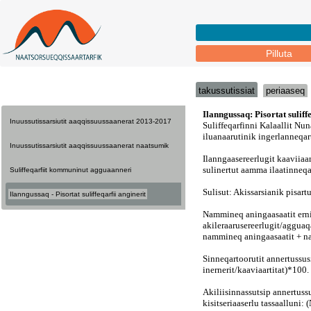
Pilluta
takussutissiat
periaaseq
Inuussutissarsiutit aaqqissuussaanerat 2013-2017
Inuussutissarsiutit aaqqissuussaanerat naatsumik
Suliffeqarfiit kommuninut agguaanneri
Ilanngussaq - Pisortat suliffeqarfii anginerit