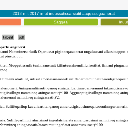
2013-mit 2017-imut inuussutissarsiutit aaqqissugaanerat
Saqqaa
Inuu
tabelit
pdf