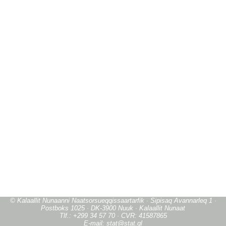
© Kalaallit Nunaanni Naatsorsueqqissaartarfik · Sipisaq Avannarleq 1 ·
Postboks 1025 · DK-3900 Nuuk · Kalaallit Nunaat
Tlf.: +299 34 57 70 · CVR: 41587865
E-mail: stat@stat.gl