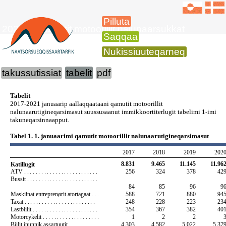
Pilluta
2021-mi qamutit motoorillit nalunaarsukkat
Saqqaa
Nukissiuuteqarneq
takussutissiat
tabelit
pdf