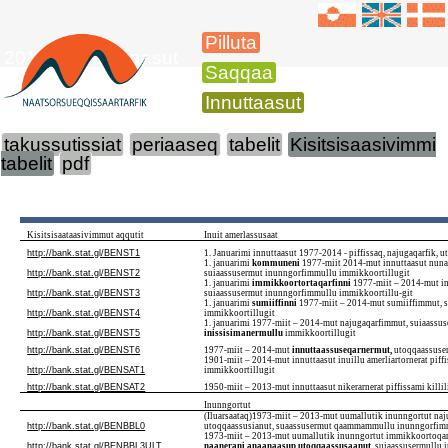
Pilluta
2014-imi innuttaasut
Saqqaa
Innuttaasut
takussutissiat
periaaseq
tabelit
Kisitsisaasivimmi
tabelit
pdf