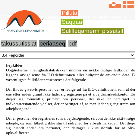
Pilluta
2015-imi suliffissaaleqineq aamma sulisinnaasut
Saqqaa
Suliffeqarnermi pissutsit
takussutissiat
periaaseq
pdf