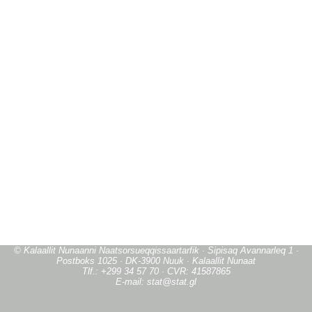
© Kalaallit Nunaanni Naatsorsueqqissaartarfik · Sipisaq Avannarleq 1 ·
Postboks 1025 · DK-3900 Nuuk · Kalaallit Nunaat
Tlf.: +299 34 57 70 · CVR: 41587865
E-mail: stat@stat.gl