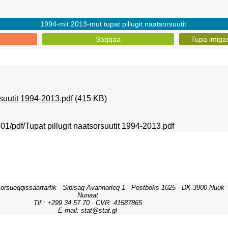
1994-mit 2013-mut tupat pillugit naatsorsuutit
Saqqaa
Tupa imigas
rsuutit 1994-2013.pdf
(415 KB)
1401/pdf/Tupat pillugit naatsorsuutit 1994-2013.pdf
orsueqqissaartarfik · Sipisaq Avannarleq 1 · Postboks 1025 · DK-3900 Nuuk · 
Nunaat
Tlf.: +299 34 57 70 · CVR: 41587865
E-mail: stat@stat.gl