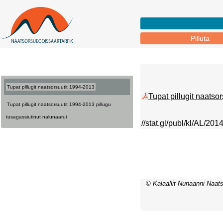
Pilluta
Tupat pillugit naatsorsuutit 1994-2013
Tupat pillugit naatso
Tupat pillugit naatsorsuutit 1994-2013 pillugu
tusagassiutinut nalunaarut
//stat.gl/publ/kl/AL/20
© Kalaallit Nunaanni Naats