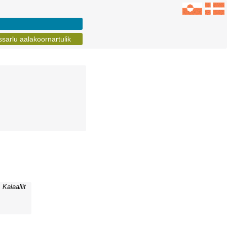
sarlu aalakoornartulik
Kalaallit