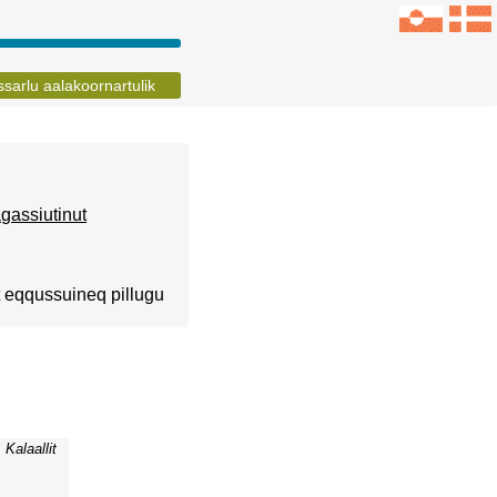
sarlu aalakoornartulik
gassiutinut
t eqqussuineq pillugu
Kalaallit