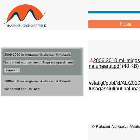
Pilluta
2006-2010-mi imigassamik akuitsumik Kalaallit
2006-2010-mi imigass
Nunaannut eqqussuineq pillugu tusagassiutinut
nalunaarut.pdf
(48 KB)
nalunaarut
2006-2010-mi imigassamik akuitsumik Kalaallit
//stat.gl/publ/kl/AL/2
tusagassiutinut nalunaa
Nunaannut eqqussuineq
© Kalaallit Nunaanni Naats