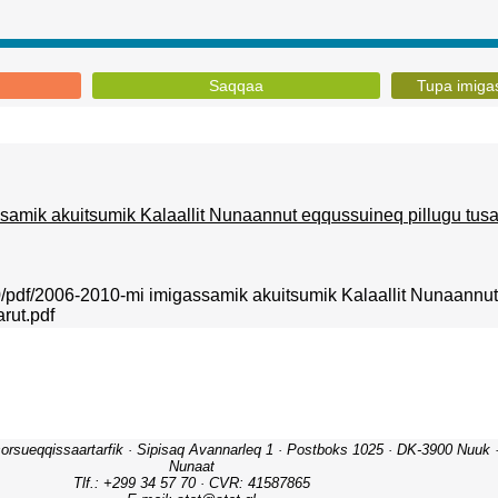
Saqqaa
Tupa imigas
amik akuitsumik Kalaallit Nunaannut eqqussuineq pillugu tusa
010/pdf/2006-2010-mi imigassamik akuitsumik Kalaallit Nunaannu
rut.pdf
orsueqqissaartarfik · Sipisaq Avannarleq 1 · Postboks 1025 · DK-3900 Nuuk · 
Nunaat
Tlf.: +299 34 57 70 · CVR: 41587865