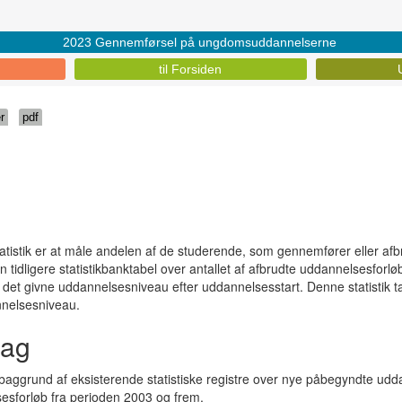
2023 Gennemførsel på ungdomsuddannelserne
til Forsiden
r
pdf