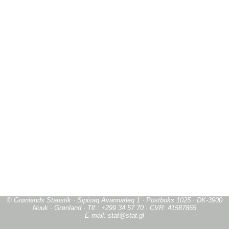
© Grønlands Statistik · Sipisaq Avannarleq 1 · Postboks 1025 · DK-3900
Nuuk · Grønland · Tlf.: +299 34 57 70 · CVR: 41587865
E-mail: stat@stat.gl