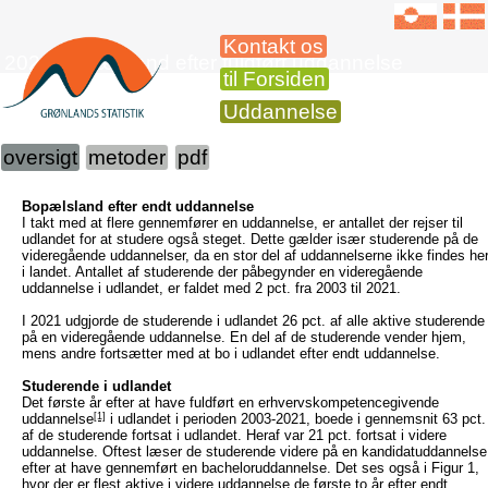
Kontakt os
2021 Bopælsland efter fuldført uddannelse
til Forsiden
Uddannelse
oversigt
metoder
pdf