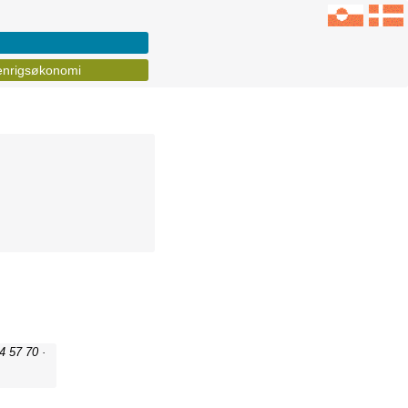
nrigsøkonomi
4 57 70 ·