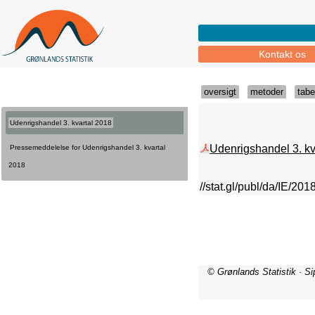
Kontakt os
oversigt
metoder
tabe
Udenrigshandel 3. kvartal 2018
Udenrigshandel 3. kv
Pressemeddelelse for Udenrigshandel 3. kvartal
2018
//stat.gl/publ/da/IE/20
© Grønlands Statistik · S