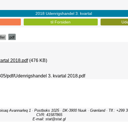
2018 Udenrigshandel 3. kvartal
til Forsiden
Ude
ller
pdf
artal 2018.pdf
(476 KB)
1805/pdf/Udenrigshandel 3. kvartal 2018.pdf
ipisaq Avannarleq 1 · Postboks 1025 · DK-3900 Nuuk · Grønland · Tlf.: +299 3
CVR: 41587865
E-mail: stat@stat.gl