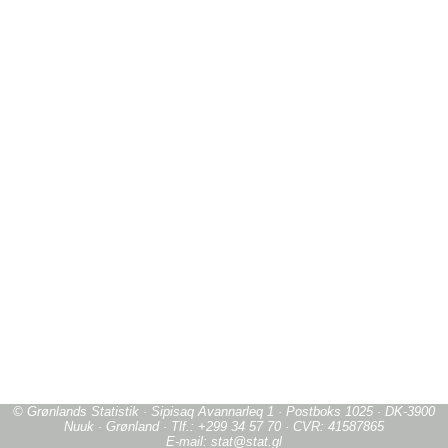
© Grønlands Statistik · Sipisaq Avannarleq 1 · Postboks 1025 · DK-3900
Nuuk · Grønland · Tlf.: +299 34 57 70 · CVR: 41587865
E-mail: stat@stat.gl