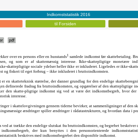
Indkomststatistik 2016
til Forsiden
er
pdf