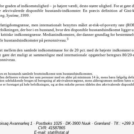
ipisaq Avannarleq 1 · Postboks 1025 · DK-3900 Nuuk · Grønland · Tlf.: +299 3
CVR: 41587865
E-mail: stat@stat.gl