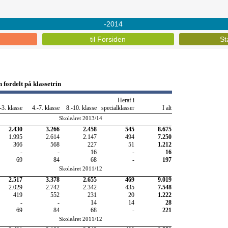
-2014
til Forsiden
St