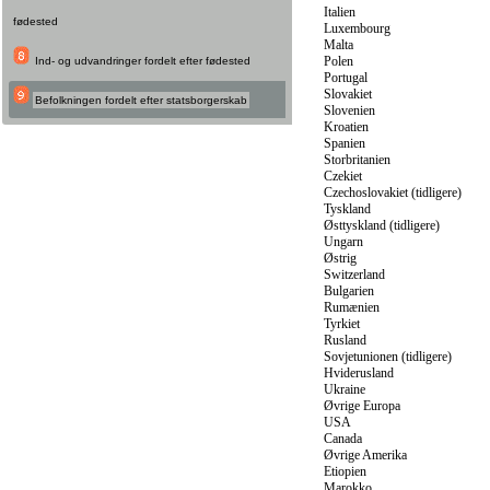
fødested
Ind- og udvandringer fordelt efter fødested
Befolkningen fordelt efter statsborgerskab