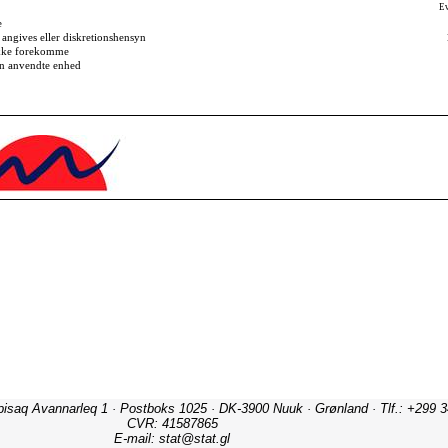
ipisaq Avannarleq 1 · Postboks 1025 · DK-3900 Nuuk · Grønland · Tlf.: +299 3
CVR: 41587865
E-mail: stat@stat.gl