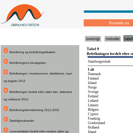
Kontakt os
oversigt
metoder
tabel
Befolkning og befolkningstilvækst
Befolkningens bevægelser
Befolkningen i kommunerne, distrikterne, byer
og bygder 2012
Befolkningen fordelt efter alder køn, fødested
og civilstand 2012
Befolkningsfremskrivning 2012-2022
Dødelighedstavler
Levendefødte fordelt efter moders alder og