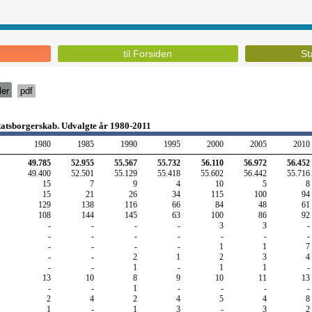
til Forsiden
St
ler
pdf