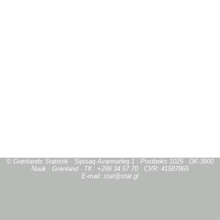
© Grønlands Statistik · Sipisaq Avannarleq 1 · Postboks 1025 · DK-3900
Nuuk · Grønland · Tlf.: +299 34 57 70 · CVR: 41587865
E-mail: stat@stat.gl