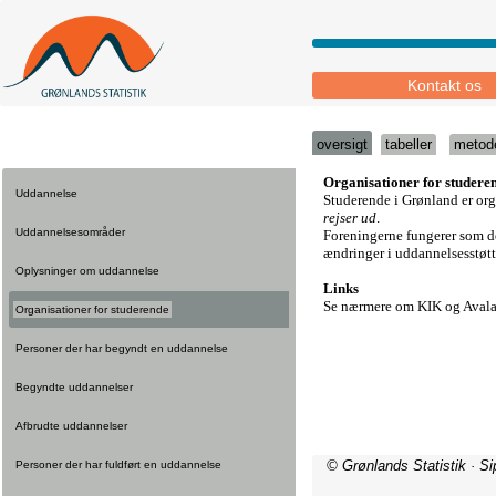
Kontakt os
oversigt
tabeller
metod
Uddannelse
Uddannelsesområder
Oplysninger om uddannelse
Organisationer for studerende
Personer der har begyndt en uddannelse
Begyndte uddannelser
Afbrudte uddannelser
© Grønlands Statistik · S
Personer der har fuldført en uddannelse