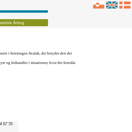
atistisk Årbog
4 57 70 ·