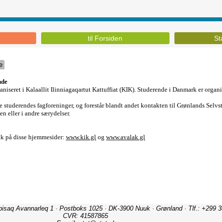
til Forsiden
St
e
ipisaq Avannarleq 1 · Postboks 1025 · DK-3900 Nuuk · Grønland · Tlf.: +299 3
CVR: 41587865