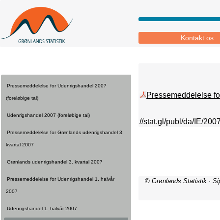
Kontakt os
Pressemeddelelse for Udenrigshandel 2007
Pressemeddelelse for
(foreløbige tal)
Udenrigshandel 2007 (foreløbige tal)
//stat.gl/publ/da/IE/2
Pressemeddelelse for Grønlands udenrigshandel 3.
kvartal 2007
Grønlands udenrigshandel 3. kvartal 2007
Pressemeddelelse for Udenrigshandel 1. halvår
© Grønlands Statistik · S
2007
Udenrigshandel 1. halvår 2007