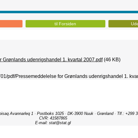
til Forsiden
Ude
 Grønlands udenrigshandel 1. kvartal 2007.pdf
(46 KB)
00701/pdf/Pressemeddelelse for Grønlands udenrigshandel 1. kvar
ipisaq Avannarleq 1 · Postboks 1025 · DK-3900 Nuuk · Grønland · Tlf.: +299 3
CVR: 41587865
E-mail: stat@stat.gl