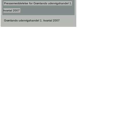
Pressemeddelelse for Grønlands udenrigshandel 1.
kvartal 2007
Grønlands udenrigshandel 1. kvartal 2007