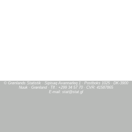
© Grønlands Statistik · Sipisaq Avannarleq 1 · Postboks 1025 · DK-3900
Nuuk · Grønland · Tlf.: +299 34 57 70 · CVR: 41587865
E-mail: stat@stat.gl